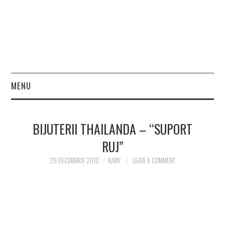
MENU
HOME
BIJUTERII THAILANDA – “SUPORT
FASHION
RUJ”
BEAUTY
29 DECEMBRIE 2010
KAMY
LEAVE A COMMENT
LIFESTYLE
CONTACT