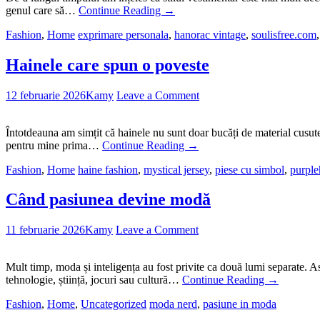
genul care să…
Continue Reading
→
Fashion
,
Home
exprimare personala
,
hanorac vintage
,
soulisfree.com
Hainele care spun o poveste
12 februarie 2026
Kamy
Leave a Comment
Întotdeauna am simțit că hainele nu sunt doar bucăți de material cusute 
pentru mine prima…
Continue Reading
→
Fashion
,
Home
haine fashion
,
mystical jersey
,
piese cu simbol
,
purple
Când pasiunea devine modă
11 februarie 2026
Kamy
Leave a Comment
Mult timp, moda și inteligența au fost privite ca două lumi separate. As
tehnologie, știință, jocuri sau cultură…
Continue Reading
→
Fashion
,
Home
,
Uncategorized
moda nerd
,
pasiune in moda