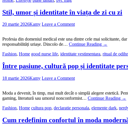
Home
,
Lifestyle
plase tantari
,
pvc mag
Stil, umor și identitate în viața de zi cu zi
20 martie 2026
Kamy
Leave a Comment
Profesia din domeniul medical este una dintre cele mai solicitante, dar ș
responsabilități uriașe. Dincolo de…
Continue Reading
→
Fashion
,
Home
good nurse life
,
identitate vestimentara
,
ritual de odih
Între pasiune, cultură pop și identitate per
18 martie 2026
Kamy
Leave a Comment
Moda a devenit, în timp, mai mult decât o simplă alegere estetică. Pentru
gaming, literatură sau umorul nonconformist…
Continue Reading
→
Fashion
,
Home
cultura pop
,
declaratie personala
,
elemente dark
,
nerd
Cum redefinim confortul în moda modern