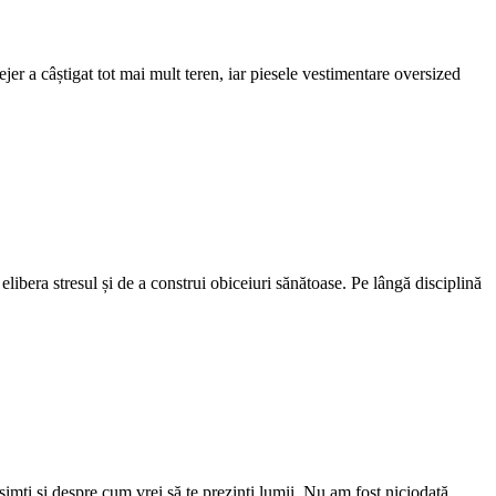
ejer a câștigat tot mai mult teren, iar piesele vestimentare oversized
elibera stresul și de a construi obiceiuri sănătoase. Pe lângă disciplină
 simți și despre cum vrei să te prezinți lumii. Nu am fost niciodată