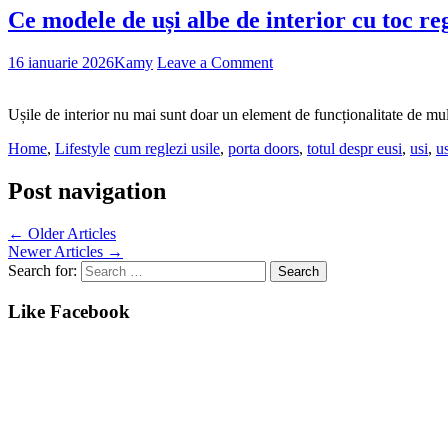
Ce modele de uși albe de interior cu toc r
16 ianuarie 2026
Kamy
Leave a Comment
Ușile de interior nu mai sunt doar un element de funcționalitate de mult 
Home
,
Lifestyle
cum reglezi usile
,
porta doors
,
totul despr eusi
,
usi
,
us
Post navigation
←
Older Articles
Newer Articles
→
Search for:
Like Facebook