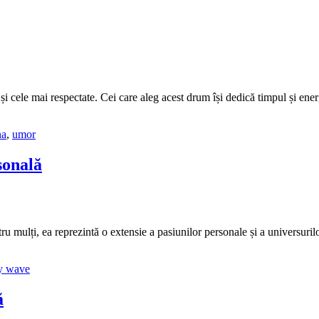
i cele mai respectate. Cei care aleg acest drum își dedică timpul și energi
na
,
umor
sonală
 mulți, ea reprezintă o extensie a pasiunilor personale și a universurilor c
y wave
ă