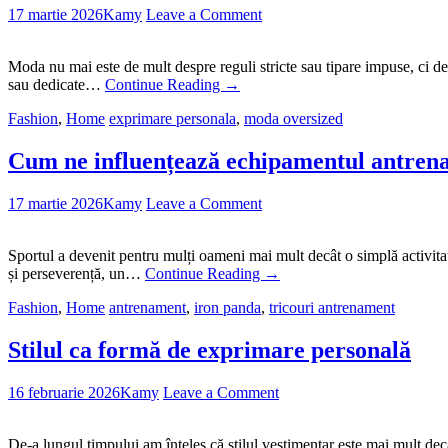
17 martie 2026
Kamy
Leave a Comment
Moda nu mai este de mult despre reguli stricte sau tipare impuse, ci desp
sau dedicate…
Continue Reading
→
Fashion
,
Home
exprimare personala
,
moda oversized
Cum ne influențează echipamentul antren
17 martie 2026
Kamy
Leave a Comment
Sportul a devenit pentru mulți oameni mai mult decât o simplă activitate
și perseverență, un…
Continue Reading
→
Fashion
,
Home
antrenament
,
iron panda
,
tricouri antrenament
Stilul ca formă de exprimare personală
16 februarie 2026
Kamy
Leave a Comment
De-a lungul timpului am înțeles că stilul vestimentar este mai mult decâ