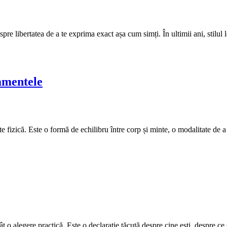
re libertatea de a te exprima exact așa cum simți. În ultimii ani, stilul l
amentele
 fizică. Este o formă de echilibru între corp și minte, o modalitate de a 
t o alegere practică. Este o declarație tăcută despre cine ești, despre ce