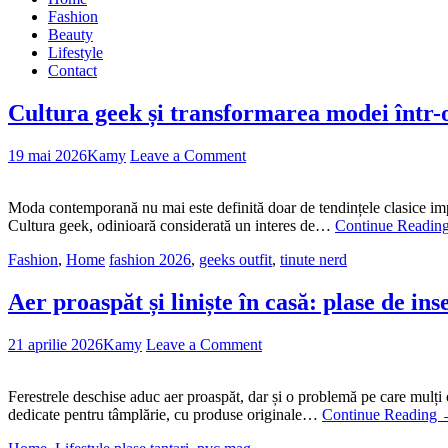
Fashion
Beauty
Lifestyle
Contact
Cultura geek și transformarea modei într
19 mai 2026
Kamy
Leave a Comment
Moda contemporană nu mai este definită doar de tendințele clasice impus
Cultura geek, odinioară considerată un interes de…
Continue Readin
Fashion
,
Home
fashion 2026
,
geeks outfit
,
tinute nerd
Aer proaspăt și liniște în casă: plase de i
21 aprilie 2026
Kamy
Leave a Comment
Ferestrele deschise aduc aer proaspăt, dar și o problemă pe care mulți
dedicate pentru tâmplărie, cu produse originale…
Continue Reading