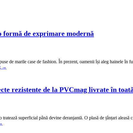
-o formă de exprimare modernă
e de marile case de fashion. În prezent, oamenii își aleg hainele în func
g
→
nsecte rezistente de la PVCmag livrate în to
 o tratează superficial până devine deranjantă. O plasă de țânțari aleasă
→