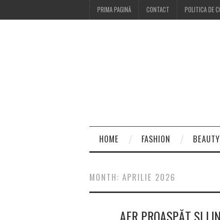
PRIMA PAGINĂ
CONTACT
POLITICA DE C
HOME
FASHION
BEAUTY
MONTH:
APRILIE 2026
AER PROASPĂT ȘI LIN