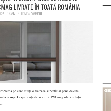
CMAG LIVRATE ÎN TOATĂ ROMÂNIA
2026
KAMY
LEAVE A COMMENT
 problemă pe care mulți o tratează superficial până devine
himbă complet experiența de zi cu zi. PVCmag oferă soluții
le…